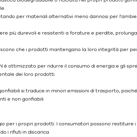
le.
 optando per materiali alternativi meno dannosi per l'ambie
re più durevoli e resistenti a forature e perdite, prolun
iscono che i prodotti mantengano la loro integrità per perio
ON è ottimizzato per ridurre il consumo di energia e gli s
entale dei loro prodotti.
fiabili si traduce in minori emissioni di trasporto, poiché 
ti e non gonfiabili.
 per i propri prodotti. I consumatori possono restituire i go
i rifiuti in discarica.