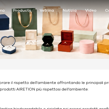
amo
Products
Vetrina
Notizia
Video
C
orare il rispetto dell'ambiente affrontando le principali p
prodotti AIRETION più rispettosi dell’ambiente:
astica biodegradabile o riciclata nei propri prodotti gonf