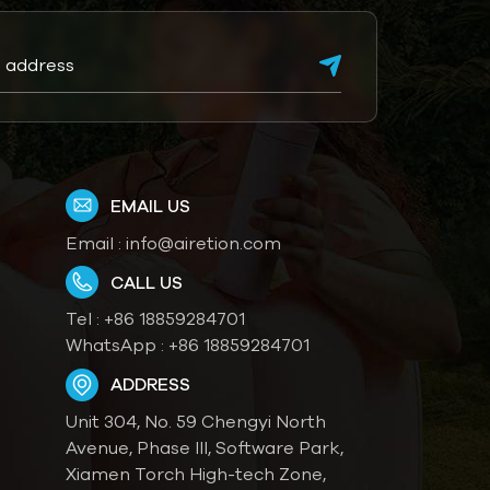
EMAIL US
Email :
info@airetion.com
CALL US
Tel :
+86 18859284701
WhatsApp :
+86 18859284701
ADDRESS
Unit 304, No. 59 Chengyi North
Avenue, Phase III, Software Park,
Xiamen Torch High-tech Zone,