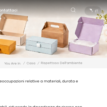
ontattaci
IT
Rispettoso Dell'ambiente
/
Casa
/
You Are In:
reoccupazioni relative a materiali, durata e
iabili, riducendo la dipendenza da risorse non